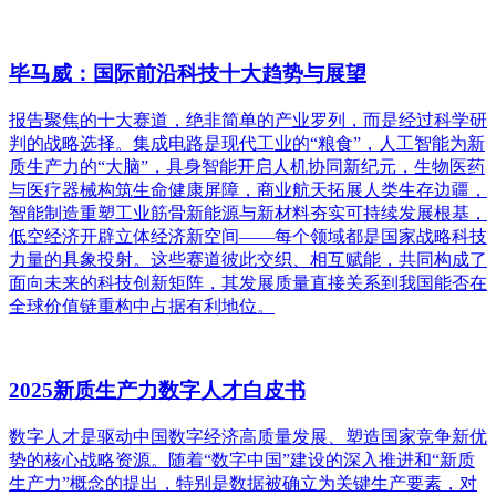
毕马威：国际前沿科技十大趋势与展望
报告聚焦的十大赛道，绝非简单的产业罗列，而是经过科学研
判的战略选择。集成电路是现代工业的“粮食”，人工智能为新
质生产力的“大脑”，具身智能开启人机协同新纪元，生物医药
与医疗器械构筑生命健康屏障，商业航天拓展人类生存边疆，
智能制造重塑工业筋骨新能源与新材料夯实可持续发展根基，
低空经济开辟立体经济新空间——每个领域都是国家战略科技
力量的具象投射。这些赛道彼此交织、相互赋能，共同构成了
面向未来的科技创新矩阵，其发展质量直接关系到我国能否在
全球价值链重构中占据有利地位。
2025新质生产力数字人才白皮书
数字人才是驱动中国数字经济高质量发展、塑造国家竞争新优
势的核心战略资源。随着“数字中国”建设的深入推进和“新质
生产力”概念的提出，特别是数据被确立为关键生产要素，对