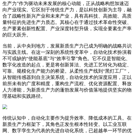
生产力”作为驱动未来发展的核心动能，正从战略构想加速迈
向产业现实。它区别于传统生产力，是以科技创新为主导，融
合了战略性新兴产业和未来产业，具有高科技、高效能、高质
量特征的先进生产力质态。其核心在于通过技术革命性突破、
生产要素创新性配置、产业深度转型升级，实现全要素生产率
的巨大跃升。
当前，从中央到地方，发展新质生产力已成为明确的战略共识
与实践主线。在这一深刻的系统性变革中，自动化技术扮演着
不可或缺的“使能基底”与“效率引擎”角色。它不仅是智能化、
数字化改造的起点，更是将创新算法、先进工艺转化为稳定、
可靠、规模化生产能力的桥梁。从柔性生产线到“黑灯工厂”，
从智能传感器到自主决策系统，自动化技术的深度应用，正以
前所未有的广度和精度，重构生产流程、优化资源配置、释放
人力潜能，为新质生产力的蓬勃发展与价值落地提供坚实的物
理基础和实践路径。
传统认知中，自动化主要作为提升效率、降低成本的工具。在
新质生产力框架下，其角色正发生根本性转变。以工业互联
网、数字孪生为代表的先进自动化系统，已超越单一环节的优