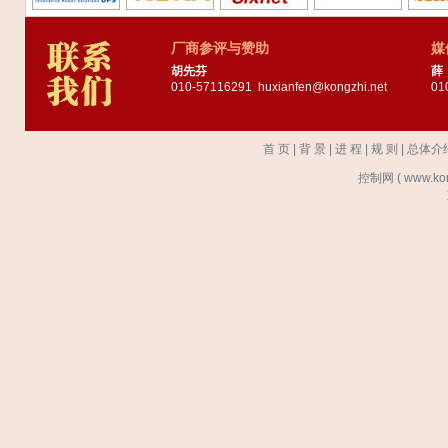
厂商参评与赞助
媒
胡先芬
薛
010-57116291
huxianfen@kongzhi.net
01
首 页
|
背 景
|
进 程
|
规 则
|
总体介
控制网 ( www.