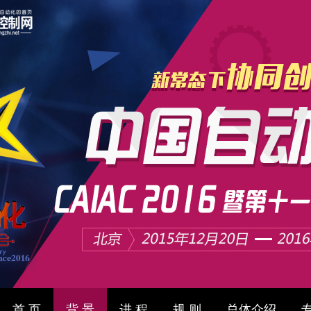
首 页
背 景
进 程
规 则
总体介绍