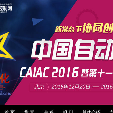
首 页
背 景
进 程
规 则
总体介绍