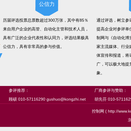
公信力
历届评选投票总票数超过300万张，其中有85％
通过评选，树立参
来自用户企业的高管、自动化主管和技术人员，
提高企业对参评单
具有广泛的企业代表性和认同力，评选结果极具
制网与《自动化博
公信力，具有非常高的参与价值。
家主流媒体、行业
体宣传和报道，将
广，可以极大地提
象。
参评推荐：
厂商参评与赞助：
顾硕 010-57116290 gushuo@kongzhi.net
胡先芬 010-57116291
控制网 ( http://ww
京