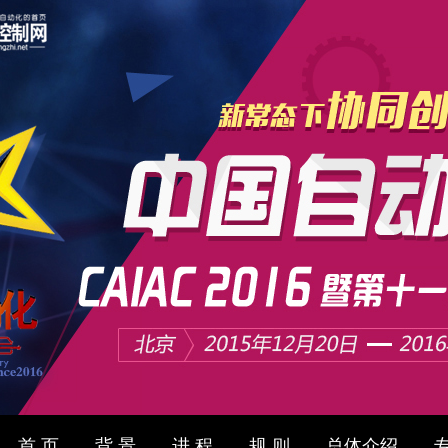
首 页
背 景
进 程
规 则
总体介绍