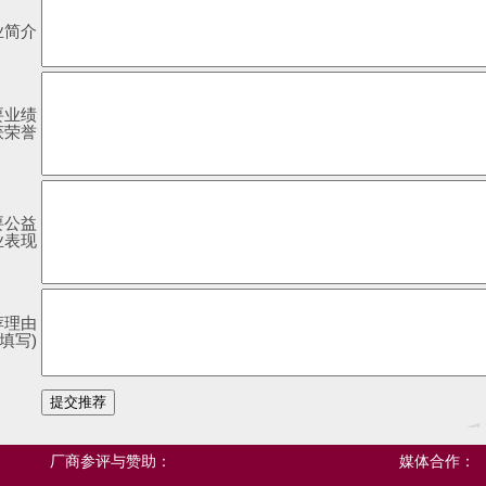
业简介
要业绩
获荣誉
要公益
业表现
荐理由
填写)
厂商参评与赞助：
媒体合作：