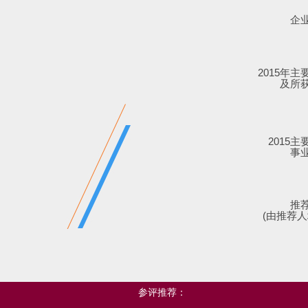
企
2015年主
及所
2015主
事
推
(由推荐人
参评推荐：