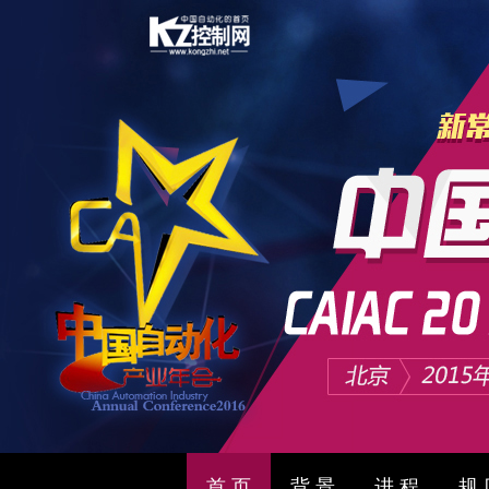
首 页
背 景
进 程
规 