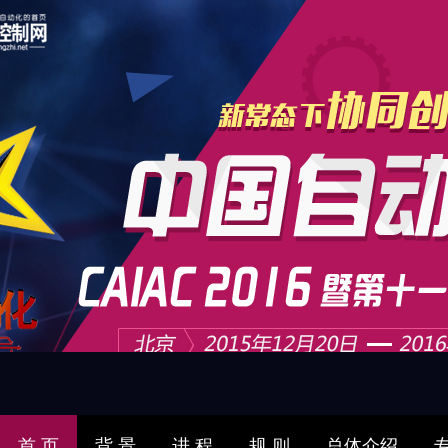
首 页
背 景
进 程
规 则
总体介绍