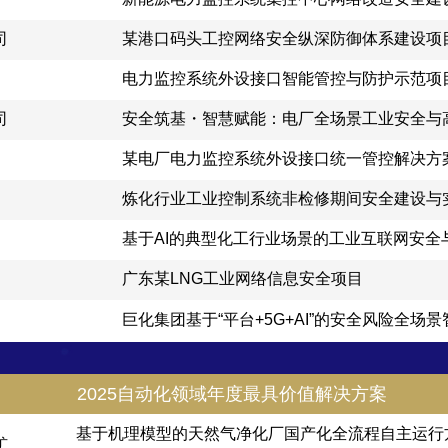
司
某港口码头工控网络安全纵深防御体系建设项
电力监控系统外设接口智能管控与防护示范项
司
安全筑基・智慧赋能：电厂全场景工业安全与
某电厂电力监控系统外设接口统一管控解决方
炼化行业工业控制系统非检修期间安全建设与
基于AI的典型化工行业场景的工业互联网安全
广东某LNG工业网络信息安全项目
巨化集团基于“平台+5G+AI”的安全风险全场
2025自动化领域年度最具价值解决方案
基于机理模型的天然气净化厂国产化全流程自主运行
矿