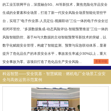
的工业互联网平台，深度融合5G、AI等新技术，聚焦危险化学品安全
生成的全要素和全场景，打造了新一代安全风险全场景智能化管控平
台，实现了“电子作业票-人员定位-视频联动”三位一体的电子作业全过
程闭环管控、“多源数据集成-动态风险评估-智能预警推送”三位一体的
风险智能防控、基于AI与大数据的主动智能预警等新技术的突破，以
数字化赋能安全管理，构建了智能监测、预警与应急联动体系，显著
提升了危化品生产的本质安全水平，事故发生率减少30%以上，重大
安全事故为零。该项目打造了危化品生产安全风险...
查看详细
科远智慧——安全筑基・智慧赋能：燃机电厂全场景工业安
全与高效运营示范案例