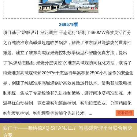
266579票
项目基于“炉膛设计-沾污调控-干态运行”研制了660MW高效灵活百分
之百纯烧准东高碱煤超超临界锅炉，解决了准东煤只能掺烧的世界性
难题。建立了准东高碱煤燃烧控制数学模型和智能仿真方法，提出
了“风煤动态匹配-燃烧分层调控”的准东高碱煤协同优化方法，获得了
纯烧准东高碱煤锅炉20%Pe干态运行年累积超2500小时操作的安全边
界，创建了纯烧准东高碱煤锅炉高效灵活运行技术。借助智能发电控
制系统，集成了专家经验和先进控制策略，进行间冷塔精准防冻、水
温寻优自动控制、宽负荷智能巡航控制、智能按需吹灰、分区精细化
智能喷氨控制、智能预警等智能化先进技术。...
查看详细
西门子——海纳德XQ-SiTANJI工厂智慧碳管理平台联合解决
方案