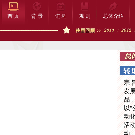
首 页
背 景
进 程
规 则
总体介绍
宗
发
品
以
动
活
动