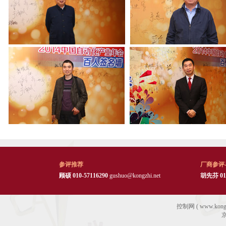
参评推荐
厂商参评
顾硕 010-57116290
gushuo@kongzhi.net
胡先芬 010
控制网 ( www.ko
京