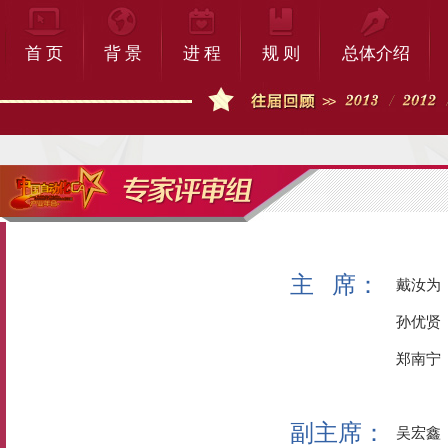
首 页
背 景
进 程
规 则
总体介绍
主 席：
戴汝为
孙优贤
郑南宁
副主席：
吴宏鑫