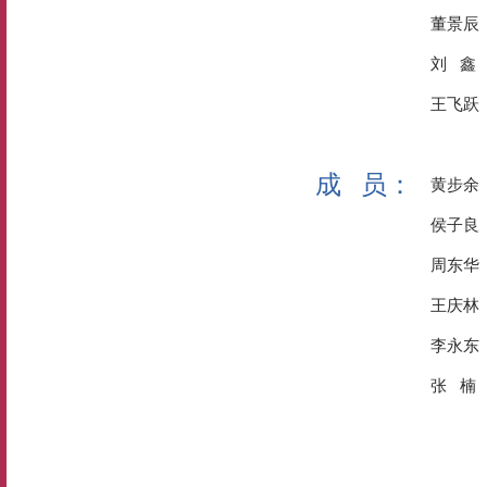
董景辰
刘 鑫
王飞跃
成 员：
黄步余
侯子良
周东华
王庆林
李永东
张 楠